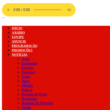
Ir
para
o
conteúdo
INÍCIO
A RÁDIO
EQUIPE
ANUNCIE
PROGRAMAÇÃO
PROMOÇÕES
NOTÍCIAS
Agro
Economia
Esporte
Estadual
Fotos
Juara
Mundo
Policia
Receita da Roça
Regionais
Resumo de Novelas
Saúde