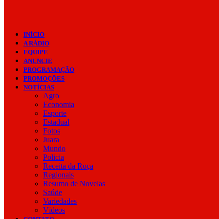
INÍCIO
A RÁDIO
EQUIPE
ANUNCIE
PROGRAMAÇÃO
PROMOÇÕES
NOTÍCIAS
Agro
Economia
Esporte
Estadual
Fotos
Juara
Mundo
Policia
Receita da Roça
Regionais
Resumo de Novelas
Saúde
Variedades
Vídeos