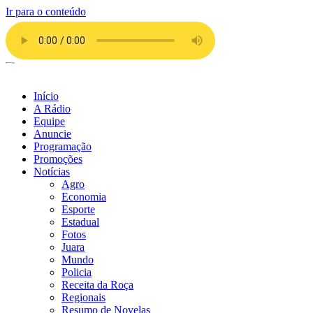
Ir para o conteúdo
Início
A Rádio
Equipe
Anuncie
Programação
Promoções
Notícias
Agro
Economia
Esporte
Estadual
Fotos
Juara
Mundo
Policia
Receita da Roça
Regionais
Resumo de Novelas