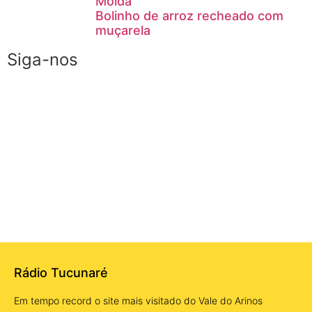
Moída
Bolinho de arroz recheado com
muçarela
Siga-nos
Rádio Tucunaré
Em tempo record o site mais visitado do Vale do Arinos