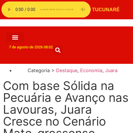
7 de agosto de 2026 08:02
Categoria >
Destaque
,
Economia
,
Juara
Com base Sólida na
Pecuária e Avanço nas
Lavouras, Juara
Cresce no Cenário