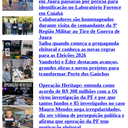
em Juara passarão por perícia para
identificação no Laboratório Forence
em Cuiabá
Colaboradores são homenageados
durante visita do comandante da 9ª
Região Militar ao Tiro de Guerra de
Juara
Saiba quando começa a propaganda
eleitoral e conheça as novas regras
para as Eleições 2026
Vanderlei e Éder destacam avanços,
grandes obras e novos projetos para
transformar Porto dos Gaúchos
Operação Heritage: entenda como
acordo de R$ 308 milhões com a Oi
virou investigação da PF e por que
tantos fundos e 85 investigados no caso
Mauro Mendes nega irregularidades,
diz ser vítima de perseguição política e
afirma que operação da PF tem
motivação eleitoral