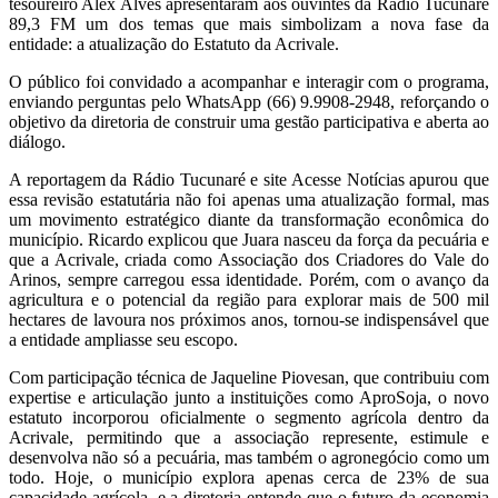
tesoureiro Alex Alves apresentaram aos ouvintes da Rádio Tucunaré
89,3 FM um dos temas que mais simbolizam a nova fase da
entidade: a atualização do Estatuto da Acrivale.
O público foi convidado a acompanhar e interagir com o programa,
enviando perguntas pelo WhatsApp (66) 9.9908-2948, reforçando o
objetivo da diretoria de construir uma gestão participativa e aberta ao
diálogo.
A reportagem da Rádio Tucunaré e site Acesse Notícias apurou que
essa revisão estatutária não foi apenas uma atualização formal, mas
um movimento estratégico diante da transformação econômica do
município. Ricardo explicou que Juara nasceu da força da pecuária e
que a Acrivale, criada como Associação dos Criadores do Vale do
Arinos, sempre carregou essa identidade. Porém, com o avanço da
agricultura e o potencial da região para explorar mais de 500 mil
hectares de lavoura nos próximos anos, tornou-se indispensável que
a entidade ampliasse seu escopo.
Com participação técnica de Jaqueline Piovesan, que contribuiu com
expertise e articulação junto a instituições como AproSoja, o novo
estatuto incorporou oficialmente o segmento agrícola dentro da
Acrivale, permitindo que a associação represente, estimule e
desenvolva não só a pecuária, mas também o agronegócio como um
todo. Hoje, o município explora apenas cerca de 23% de sua
capacidade agrícola, e a diretoria entende que o futuro da economia