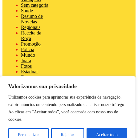
Sem categoria
Saúde
Resumo de
Novelas
Regionais
Receita da
Roça
Promoção
Policia
Mundo
Juara
Fotos
Estadual
Esporte
Eleições 2024
Valorizamos sua privacidade
Economia
Destaque
Utilizamos cookies para aprimorar sua experiência de navegação,
COVID 19
exibir anúncios ou conteúdo personalizado e analisar nosso tráfego.
Brasil
Bastidores da
Ao clicar em “Aceitar todos”, você concorda com nosso uso de
Tucunaré
cookies.
Ativas
Agro
Personalizar
Rejeitar
Aceitar tudo