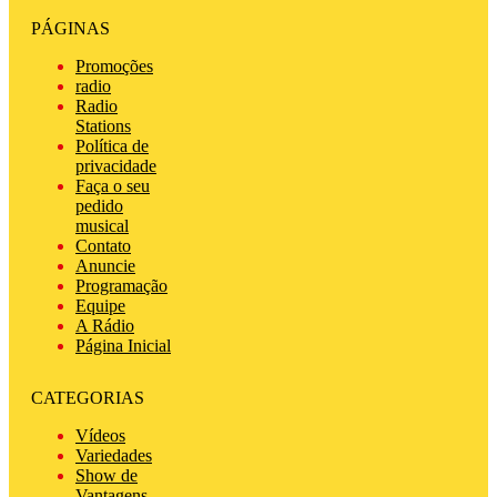
PÁGINAS
Promoções
radio
Radio
Stations
Política de
privacidade
Faça o seu
pedido
musical
Contato
Anuncie
Programação
Equipe
A Rádio
Página Inicial
CATEGORIAS
Vídeos
Variedades
Show de
Vantagens