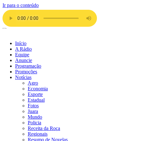
Ir para o conteúdo
Início
A Rádio
Equipe
Anuncie
Programação
Promoções
Notícias
Agro
Economia
Esporte
Estadual
Fotos
Juara
Mundo
Policia
Receita da Roça
Regionais
Resumo de Novelas