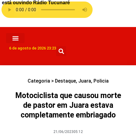
6 de agosto de 2026 23:23
Categoria >
Destaque
,
Juara
,
Policia
Motociclista que causou morte
de pastor em Juara estava
completamente embriagado
21/06/2023
05:12