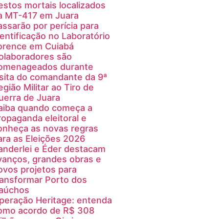
estos mortais localizados
a MT-417 em Juara
assarão por perícia para
dentificação no Laboratório
orence em Cuiabá
olaboradores são
omenageados durante
isita do comandante da 9ª
egião Militar ao Tiro de
uerra de Juara
aiba quando começa a
ropaganda eleitoral e
onheça as novas regras
ara as Eleições 2026
anderlei e Éder destacam
vanços, grandes obras e
ovos projetos para
ransformar Porto dos
aúchos
peração Heritage: entenda
omo acordo de R$ 308