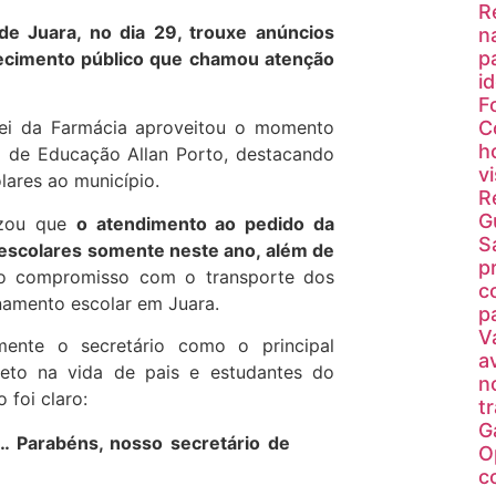
R
de Juara, no dia 29, trouxe anúncios
n
p
ecimento público que chamou atenção
i
F
C
Nei da Farmácia aproveitou o momento
h
rio de Educação
Allan Porto
, destacando
v
lares ao município.
R
G
tizou que
o atendimento ao pedido da
S
 escolares somente neste ano, além de
p
 o compromisso com o transporte dos
c
namento escolar em Juara.
p
V
mente o secretário como o principal
a
reto na vida de pais e estudantes do
n
 foi claro:
t
G
… Parabéns, nosso secretário de
O
c