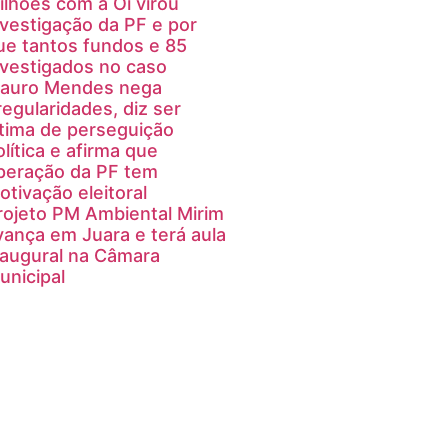
ilhões com a Oi virou
nvestigação da PF e por
ue tantos fundos e 85
nvestigados no caso
auro Mendes nega
rregularidades, diz ser
ítima de perseguição
olítica e afirma que
peração da PF tem
otivação eleitoral
rojeto PM Ambiental Mirim
vança em Juara e terá aula
naugural na Câmara
unicipal