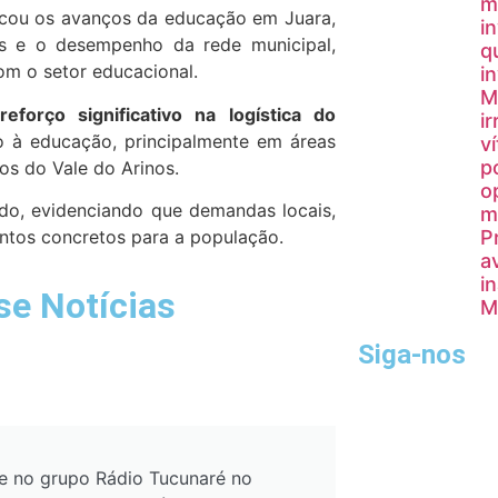
m
acou os avanços da educação em Juara,
i
os e o desempenho da rede municipal,
q
m o setor educacional.
i
M
forço significativo na logística do
i
so à educação, principalmente em áreas
v
p
os do Vale do Arinos.
o
ado, evidenciando que demandas locais,
m
tos concretos para a população.
P
a
i
se Notícias
M
Siga-nos
e no grupo Rádio Tucunaré no