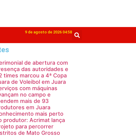
9 de agosto de 2026 04:58
tes
erimonial de abertura com
resença das autoridades e
2 times marcou a 4ª Copa
uara de Voleibol em Juara
erviços com máquinas
vançam no campo e
tendem mais de 93
rodutores em Juara
onhecimento mais perto
o produtor: Acrimat lança
rojeto para percorrer
istritos de Mato Grosso