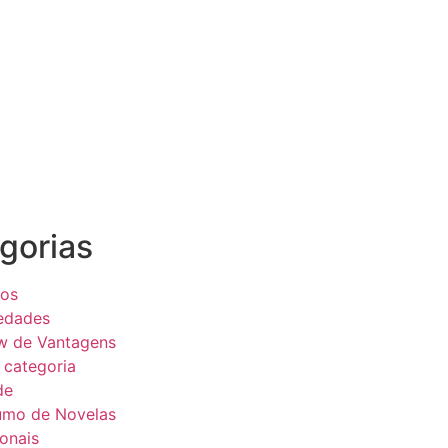
gorias
eos
edades
w de Vantagens
categoria
de
umo de Novelas
onais