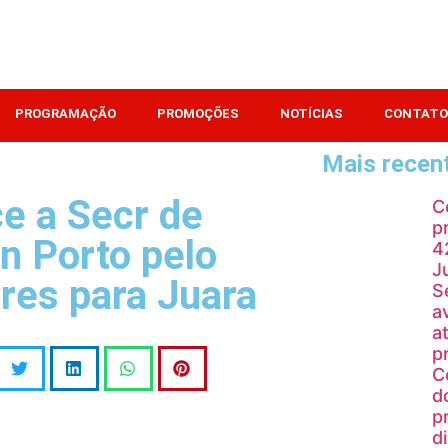
PROGRAMAÇÃO
PROMOÇÕES
NOTÍCIAS
CONTATO
Mais recen
e a Secr de
C
p
n Porto pelo
4
J
ares para Juara
S
a
a
p
C
d
p
d