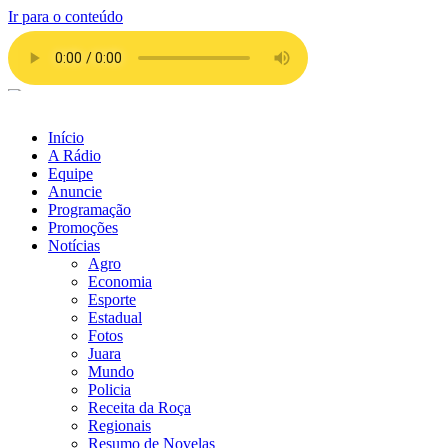
Ir para o conteúdo
Início
A Rádio
Equipe
Anuncie
Programação
Promoções
Notícias
Agro
Economia
Esporte
Estadual
Fotos
Juara
Mundo
Policia
Receita da Roça
Regionais
Resumo de Novelas