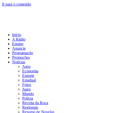
Ir para o conteúdo
Início
A Rádio
Equipe
Anuncie
Programação
Promoções
Notícias
Agro
Economia
Esporte
Estadual
Fotos
Juara
Mundo
Policia
Receita da Roça
Regionais
Resumo de Novelas