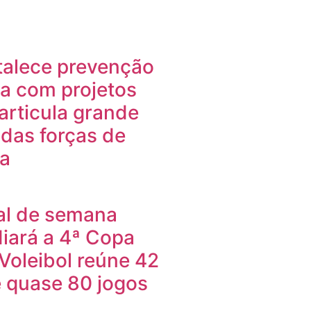
talece prevenção
ia com projetos
 articula grande
das forças de
a
nal de semana
iará a 4ª Copa
Voleibol reúne 42
e quase 80 jogos