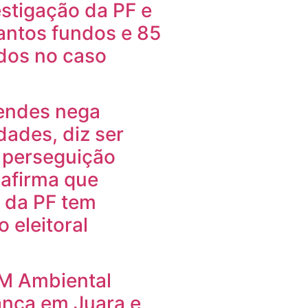
estigação da PF e
antos fundos e 85
ados no caso
endes nega
idades, diz ser
 perseguição
e afirma que
 da PF tem
 eleitoral
PM Ambiental
ança em Juara e