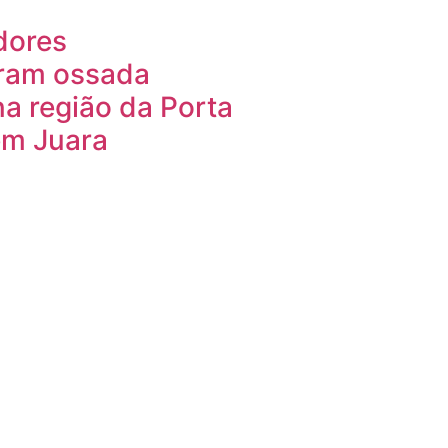
dores
ram ossada
a região da Porta
em Juara