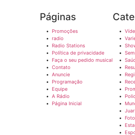
Páginas
Cate
Promoções
Víd
radio
Vari
Radio Stations
Sho
Política de privacidade
Sem 
Faça o seu pedido musical
Saú
Contato
Res
Anuncie
Regi
Programação
Rece
Equipe
Pro
A Rádio
Poli
Página Inicial
Mun
Juar
Foto
Esta
Esp