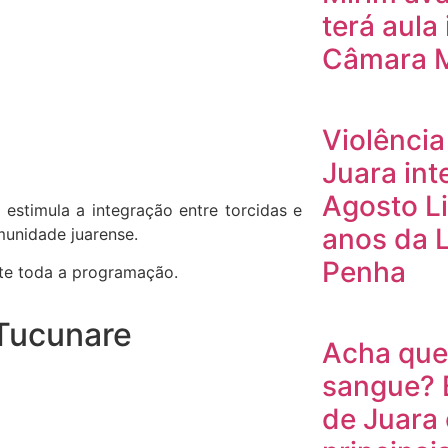
terá aula
Câmara M
Violência
Juara int
Agosto Li
estimula a integração entre torcidas e
anos da L
munidade juarense.
Penha
nte toda a programação.
 Tucunare
Acha que
sangue? 
de Juara 