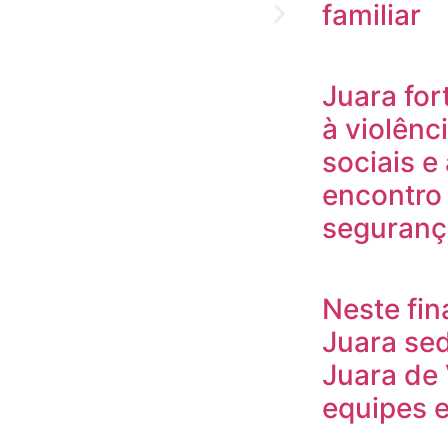
familiar
Juara for
à violênc
sociais e
encontro 
seguranç
Neste fi
Juara sed
Juara de 
equipes 