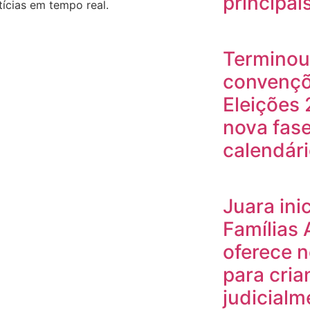
principais
ícias em tempo real.
Terminou
convençõe
Eleições
nova fase
calendár
Juara ini
Famílias
oferece n
para cria
judicialm