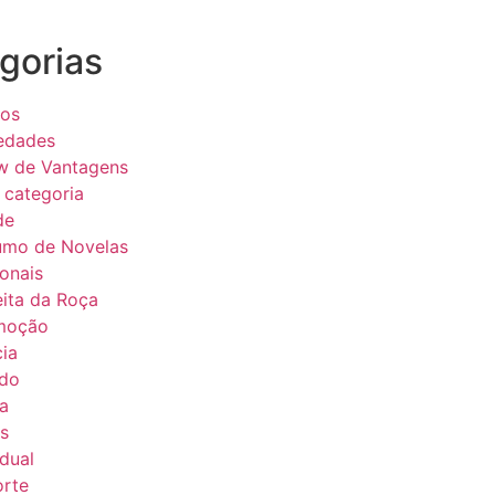
gorias
eos
edades
w de Vantagens
categoria
de
umo de Novelas
onais
ita da Roça
moção
cia
do
a
s
dual
orte