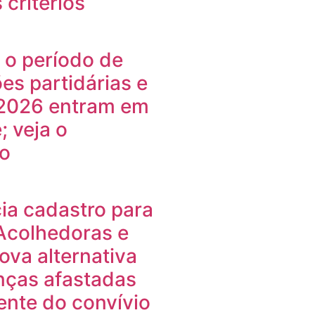
 critérios
 o período de
s partidárias e
 2026 entram em
; veja o
io
cia cadastro para
 Acolhedoras e
ova alternativa
nças afastadas
ente do convívio