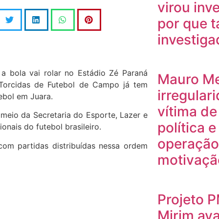
virou inv
por que t
investig
 a bola vai rolar no Estádio Zé Paraná
Mauro M
 Torcidas de Futebol de Campo já tem
irregular
ebol em Juara.
vítima de
meio da Secretaria do Esporte, Lazer e
política 
onais do futebol brasileiro.
operação
com partidas distribuídas nessa ordem
motivação
Projeto 
Mirim av