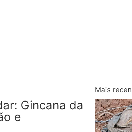
Mais recen
dar: Gincana da
ão e
a