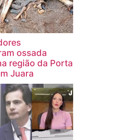
dores
ram ossada
a região da Porta
em Juara