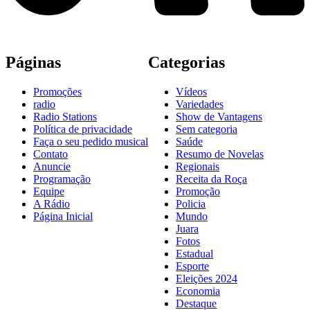
Páginas
Categorias
Promoções
Vídeos
radio
Variedades
Radio Stations
Show de Vantagens
Política de privacidade
Sem categoria
Faça o seu pedido musical
Saúde
Contato
Resumo de Novelas
Anuncie
Regionais
Programação
Receita da Roça
Equipe
Promoção
A Rádio
Policia
Página Inicial
Mundo
Juara
Fotos
Estadual
Esporte
Eleições 2024
Economia
Destaque