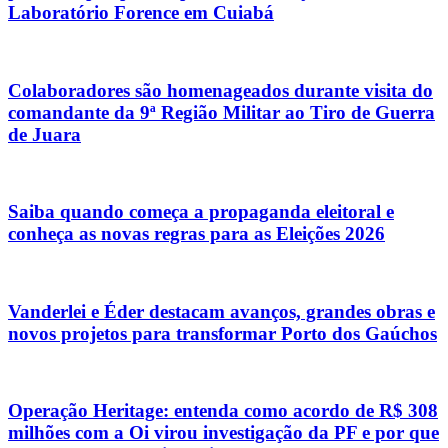
Laboratório Forence em Cuiabá
Colaboradores são homenageados durante visita do
comandante da 9ª Região Militar ao Tiro de Guerra
de Juara
Saiba quando começa a propaganda eleitoral e
conheça as novas regras para as Eleições 2026
Vanderlei e Éder destacam avanços, grandes obras e
novos projetos para transformar Porto dos Gaúchos
Operação Heritage: entenda como acordo de R$ 308
milhões com a Oi virou investigação da PF e por que