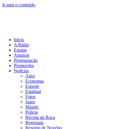
Ir para o conteúdo
Início
A Rádio
Equipe
Anuncie
Programação
Promoções
Notícias
Agro
Economia
Esporte
Estadual
Fotos
Juara
Mundo
Policia
Receita da Roça
Regionais
Resumo de Novelas