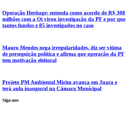
Operação Heritage: entenda como acordo de R$ 308
milhões com a Oi virou investigação da PF e por que
tantos fundos e 85 investigados no caso
Mauro Mendes nega irregularidades, diz ser vítima
de perseguição política e afirma que operação da PF
tem motivação eleitoral
Projeto PM Ambiental Mirim avança em Juara e
terá aula inaugural na Câmara Municipal
Siga-nos