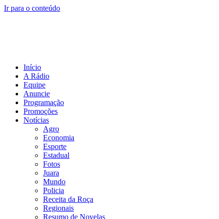
Ir para o conteúdo
Início
A Rádio
Equipe
Anuncie
Programação
Promoções
Notícias
Agro
Economia
Esporte
Estadual
Fotos
Juara
Mundo
Policia
Receita da Roça
Regionais
Resumo de Novelas