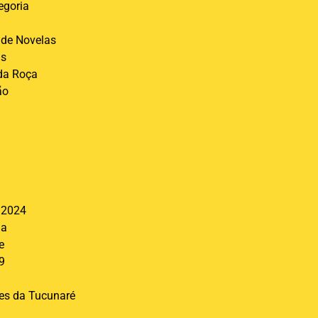
egoria
de Novelas
is
 da Roça
ão
l
 2024
ia
e
9
res da Tucunaré