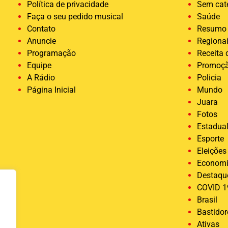
Política de privacidade
Sem cat
Faça o seu pedido musical
Saúde
Contato
Resumo 
Anuncie
Regiona
Programação
Receita
Equipe
Promoç
A Rádio
Policia
Página Inicial
Mundo
Juara
Fotos
Estadua
Esporte
Eleições
Econom
Destaqu
COVID 1
Brasil
Bastido
Ativas