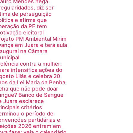
auro Mendes nega
rregularidades, diz ser
ítima de perseguição
olítica e afirma que
peração da PF tem
otivação eleitoral
rojeto PM Ambiental Mirim
vança em Juara e terá aula
naugural na Câmara
unicipal
iolência contra a mulher:
uara intensifica ações do
gosto Lilás e celebra 20
nos da Lei Maria da Penha
cha que não pode doar
angue? Banco de Sangue
e Juara esclarece
incipais critérios
erminou o período de
onvenções partidárias e
leições 2026 entram em
ova fase; veja o calendário