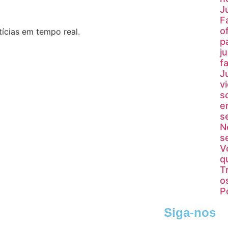
J
F
o
ícias em tempo real.
p
j
fa
J
v
s
e
s
N
s
V
q
T
o
P
Siga-nos