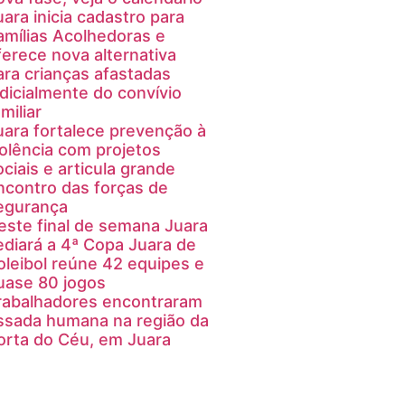
uara inicia cadastro para
amílias Acolhedoras e
ferece nova alternativa
ara crianças afastadas
udicialmente do convívio
miliar
uara fortalece prevenção à
iolência com projetos
ociais e articula grande
ncontro das forças de
egurança
este final de semana Juara
ediará a 4ª Copa Juara de
oleibol reúne 42 equipes e
uase 80 jogos
rabalhadores encontraram
ssada humana na região da
orta do Céu, em Juara