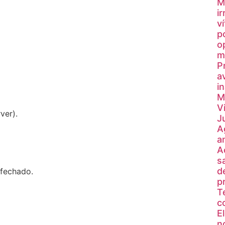
M
i
v
p
o
m
P
a
i
M
V
ver).
J
A
a
A
s
d
 fechado.
pr
T
c
E
n