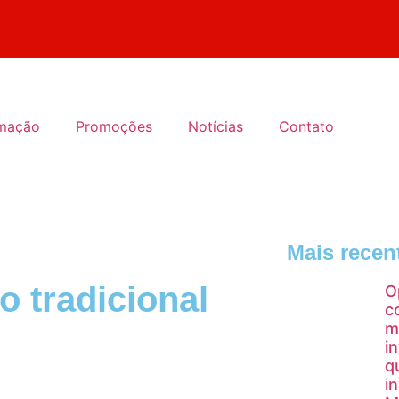
mação
Promoções
Notícias
Contato
Mais recen
o tradicional
O
c
m
i
q
i