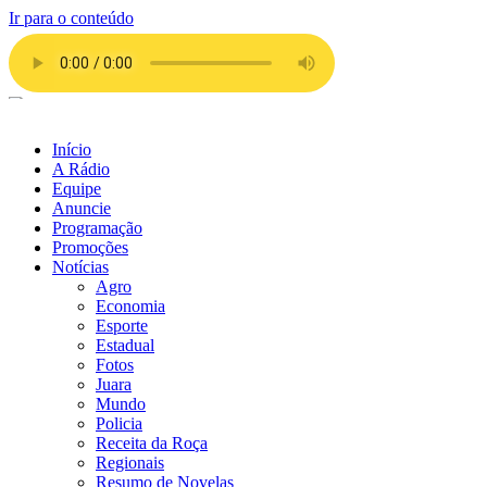
Ir para o conteúdo
Início
A Rádio
Equipe
Anuncie
Programação
Promoções
Notícias
Agro
Economia
Esporte
Estadual
Fotos
Juara
Mundo
Policia
Receita da Roça
Regionais
Resumo de Novelas