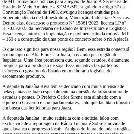
de MT trouxe boas notícias para a região de Juara! A Secretaria de
Estado do Meio Ambiente – SEMA/MT, seguindo o artigo 37 da
Constituição Federal de 1988, divulgou licenças emitidas pela
Superintendência de Infraestrutura, Mineração, Indústria e Serviços.
Dentre elas, destaca-se o protocolo N° 15861/2023, licença LP n°
317035/2023 da Secretaria de Estado de Infraestrutura e Logística.
Essa licença autoriza a implantação e pavimentação da rodovia MT
– 160 e a construção de uma ponte de concreto sobre o rio Apiacás.
O que isso significa para nossa região? Bem, essa estrada conectará
o município de Alta Floresta a Juara, passando pela região de
Itapaiunas. Uma área promissora que, segundo estudos, é altamente
propícia para a produção de soja. Essa iniciativa faz parte dos
esforços do governo do Estado em melhorar a logística do
escoamento produtivo.
A deputada Janaína Riva tem se dedicado com muita intensidade
pelas pautas de Juara especialmente na questão da infraestrutura de
estradas e pontes. O Prefeito Carlos Sirena esta alinhado com a
equipe do Governo e com parlamentares,
fato que facilita o trânsito
em busca das benfeitorias para Juara.
A deputada Janaína , muito satisfeita com a noticia, falou com
exclusividade a reportagem da Rádio Tucunaré Sobre a novidade
que alavanca o progresso local:
“Amigos de Juara, de toda a região,