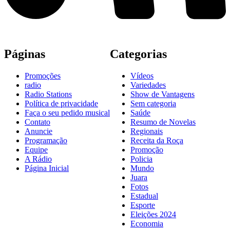
Páginas
Categorias
Promoções
Vídeos
radio
Variedades
Radio Stations
Show de Vantagens
Política de privacidade
Sem categoria
Faça o seu pedido musical
Saúde
Contato
Resumo de Novelas
Anuncie
Regionais
Programação
Receita da Roça
Equipe
Promoção
A Rádio
Policia
Página Inicial
Mundo
Juara
Fotos
Estadual
Esporte
Eleições 2024
Economia