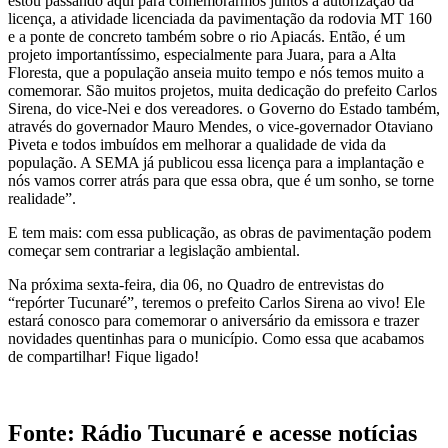
estou passando aqui para comemorarmos juntos a autorização da
licença, a atividade licenciada da pavimentação da rodovia MT 160
e a ponte de concreto também sobre o rio Apiacás. Então, é um
projeto importantíssimo, especialmente para Juara, para a Alta
Floresta, que a população anseia muito tempo e nós temos muito a
comemorar. São muitos projetos, muita dedicação do prefeito Carlos
Sirena, do vice-Nei e dos vereadores. o Governo do Estado também,
através do governador Mauro Mendes, o vice-governador Otaviano
Piveta e todos imbuídos em melhorar a qualidade de vida da
população. A SEMA já publicou essa licença para a implantação e
nós vamos correr atrás para que essa obra, que é um sonho, se torne
realidade”.
E tem mais: com essa publicação, as obras de pavimentação podem
começar sem contrariar a legislação ambiental.
Na próxima sexta-feira, dia 06, no Quadro de entrevistas do
“repórter Tucunaré”, teremos o prefeito Carlos Sirena ao vivo! Ele
estará conosco para comemorar o aniversário da emissora e trazer
novidades quentinhas para o município. Como essa que acabamos
de compartilhar! Fique ligado!
Fonte: Rádio Tucunaré e acesse notícias