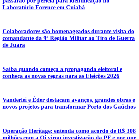
passarão por perícia para identificação no
Laboratório Forence em Cuiabá
Colaboradores são homenageados durante visita do
comandante da 9ª Região Militar ao Tiro de Guerra
de Juara
Saiba quando começa a propaganda eleitoral e
conheça as novas regras para as Eleições 2026
Vanderlei e Éder destacam avanços, grandes obras e
novos projetos para transformar Porto dos Gaúchos
Operação Heritage: entenda como acordo de R$ 308
milhões com a Oi virou investigação da PF e por que