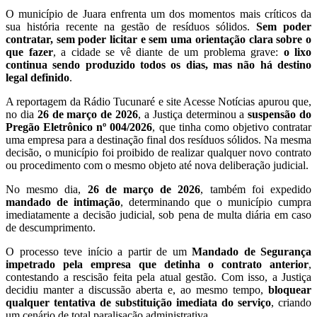
O município de Juara enfrenta um dos momentos mais críticos da
sua história recente na gestão de resíduos sólidos.
Sem poder
contratar, sem poder licitar e sem uma orientação clara sobre o
que fazer
, a cidade se vê diante de um problema grave:
o lixo
continua sendo produzido todos os dias, mas não há destino
legal definido
.
A reportagem da Rádio Tucunaré e site Acesse Notícias apurou que,
no dia
26 de março de 2026
, a Justiça determinou a
suspensão do
Pregão Eletrônico nº 004/2026
, que tinha como objetivo contratar
uma empresa para a destinação final dos resíduos sólidos. Na mesma
decisão, o município foi proibido de realizar qualquer novo contrato
ou procedimento com o mesmo objeto até nova deliberação judicial.
No mesmo dia,
26 de março de 2026
, também foi expedido
mandado de intimação
, determinando que o município cumpra
imediatamente a decisão judicial, sob pena de multa diária em caso
de descumprimento.
O processo teve início a partir de um
Mandado de Segurança
impetrado pela empresa que detinha o contrato anterior
,
contestando a rescisão feita pela atual gestão. Com isso, a Justiça
decidiu manter a discussão aberta e, ao mesmo tempo,
bloquear
qualquer tentativa de substituição imediata do serviço
, criando
um cenário de total paralisação administrativa.