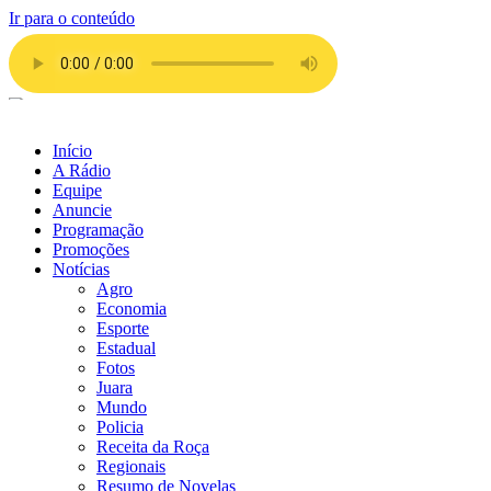
Ir para o conteúdo
Início
A Rádio
Equipe
Anuncie
Programação
Promoções
Notícias
Agro
Economia
Esporte
Estadual
Fotos
Juara
Mundo
Policia
Receita da Roça
Regionais
Resumo de Novelas