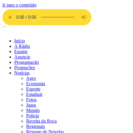
Ir para o conteúdo
Início
A Rádio
Equipe
Anuncie
Programação
Promoções
Notícias
Agro
Economia
Esporte
Estadual
Fotos
Juara
Mundo
Policia
Receita da Roça
Regionais
Resumo de Novelas