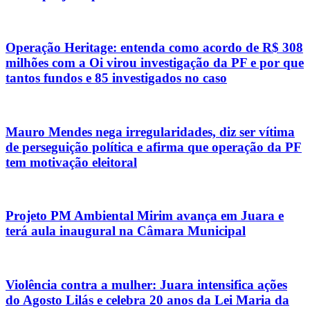
Operação Heritage: entenda como acordo de R$ 308
milhões com a Oi virou investigação da PF e por que
tantos fundos e 85 investigados no caso
Mauro Mendes nega irregularidades, diz ser vítima
de perseguição política e afirma que operação da PF
tem motivação eleitoral
Projeto PM Ambiental Mirim avança em Juara e
terá aula inaugural na Câmara Municipal
Violência contra a mulher: Juara intensifica ações
do Agosto Lilás e celebra 20 anos da Lei Maria da