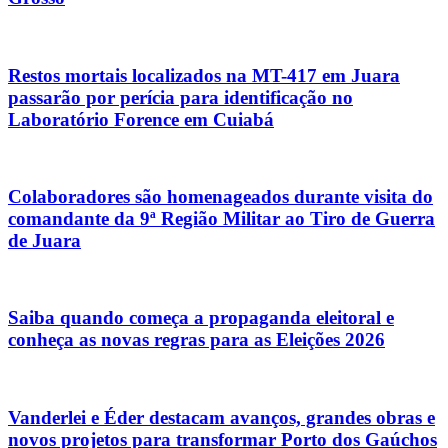
Restos mortais localizados na MT-417 em Juara
passarão por perícia para identificação no
Laboratório Forence em Cuiabá
Colaboradores são homenageados durante visita do
comandante da 9ª Região Militar ao Tiro de Guerra
de Juara
Saiba quando começa a propaganda eleitoral e
conheça as novas regras para as Eleições 2026
Vanderlei e Éder destacam avanços, grandes obras e
novos projetos para transformar Porto dos Gaúchos