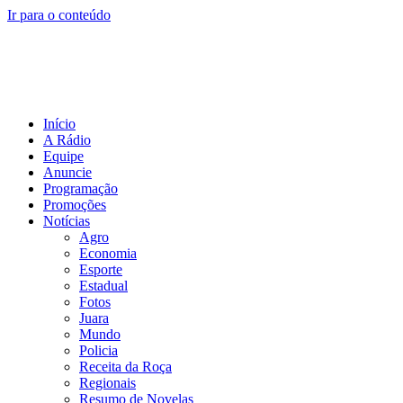
Ir para o conteúdo
Início
A Rádio
Equipe
Anuncie
Programação
Promoções
Notícias
Agro
Economia
Esporte
Estadual
Fotos
Juara
Mundo
Policia
Receita da Roça
Regionais
Resumo de Novelas