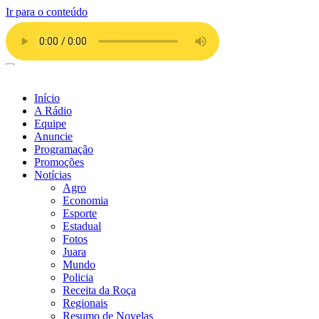
Ir para o conteúdo
Início
A Rádio
Equipe
Anuncie
Programação
Promoções
Notícias
Agro
Economia
Esporte
Estadual
Fotos
Juara
Mundo
Policia
Receita da Roça
Regionais
Resumo de Novelas