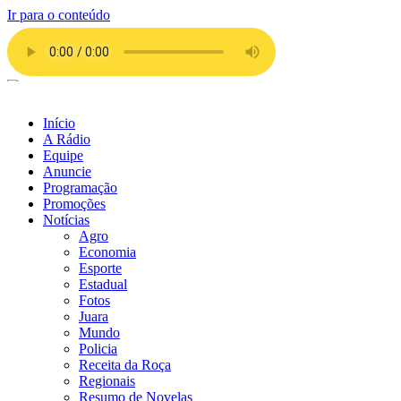
Ir para o conteúdo
Início
A Rádio
Equipe
Anuncie
Programação
Promoções
Notícias
Agro
Economia
Esporte
Estadual
Fotos
Juara
Mundo
Policia
Receita da Roça
Regionais
Resumo de Novelas