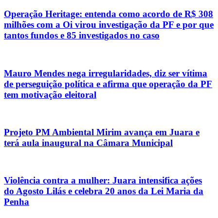
Operação Heritage: entenda como acordo de R$ 308
milhões com a Oi virou investigação da PF e por que
tantos fundos e 85 investigados no caso
Mauro Mendes nega irregularidades, diz ser vítima
de perseguição política e afirma que operação da PF
tem motivação eleitoral
Projeto PM Ambiental Mirim avança em Juara e
terá aula inaugural na Câmara Municipal
Violência contra a mulher: Juara intensifica ações
do Agosto Lilás e celebra 20 anos da Lei Maria da
Penha