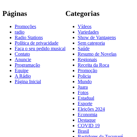
Páginas
Categorias
Promoções
Vídeos
radio
Variedades
Radio Stations
Show de Vantagens
Política de privacidade
Sem categoria
Faça o seu pedido musical
Saúde
Contato
Resumo de Novelas
Anuncie
Regionais
Programação
Receita da Roça
Equipe
Promoção
A Rádio
Policia
Página Inicial
Mundo
Juara
Fotos
Estadual
Esporte
Eleições 2024
Economia
Destaque
COVID 19
Brasil
Bastidores da Tucunaré