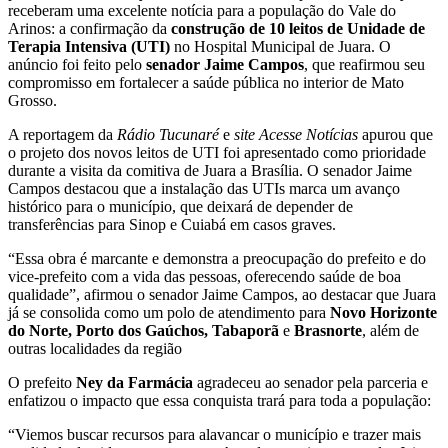
receberam uma excelente notícia para a população do Vale do
Arinos: a confirmação da
construção de 10 leitos de Unidade de
Terapia Intensiva (UTI)
no Hospital Municipal de Juara. O
anúncio foi feito pelo
senador Jaime Campos
, que reafirmou seu
compromisso em fortalecer a saúde pública no interior de Mato
Grosso.
A reportagem da
Rádio Tucunaré
e
site Acesse Notícias
apurou que
o projeto dos novos leitos de UTI foi apresentado como prioridade
durante a visita da comitiva de Juara a Brasília. O senador Jaime
Campos destacou que a instalação das UTIs marca um avanço
histórico para o município, que deixará de depender de
transferências para Sinop e Cuiabá em casos graves.
“Essa obra é marcante e demonstra a preocupação do prefeito e do
vice-prefeito com a vida das pessoas, oferecendo saúde de boa
qualidade”, afirmou o senador Jaime Campos, ao destacar que Juara
já se consolida como um polo de atendimento para
Novo Horizonte
do Norte, Porto dos Gaúchos, Tabaporã
e
Brasnorte
, além de
outras localidades da região
O prefeito
Ney da Farmácia
agradeceu ao senador pela parceria e
enfatizou o impacto que essa conquista trará para toda a população:
“Viemos buscar recursos para alavancar o município e trazer mais