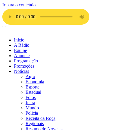
Ir para o conteúdo
Início
A Rádio
Equipe
Anuncie
Programação
Promoções
Notícias
Agro
Economia
Esporte
Estadual
Fotos
Juara
Mundo
Policia
Receita da Roça
Regionais
Resumo de Novelas