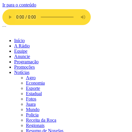
Ir para o conteúdo
Início
A Rádio
Equipe
Anuncie
Programação
Promoções
Notícias
Agro
Economia
Esporte
Estadual
Fotos
Juara
Mundo
Policia
Receita da Roça
Regionais
Resumo de Novelas