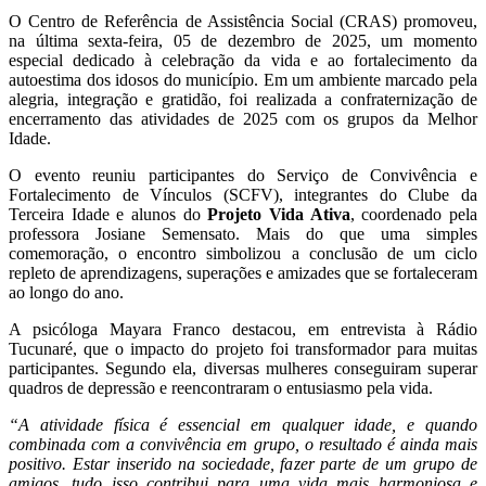
O Centro de Referência de Assistência Social (CRAS) promoveu,
na última sexta-feira, 05 de dezembro de 2025, um momento
especial dedicado à celebração da vida e ao fortalecimento da
autoestima dos idosos do município. Em um ambiente marcado pela
alegria, integração e gratidão, foi realizada a confraternização de
encerramento das atividades de 2025 com os grupos da Melhor
Idade.
O evento reuniu participantes do Serviço de Convivência e
Fortalecimento de Vínculos (SCFV), integrantes do Clube da
Terceira Idade e alunos do
Projeto Vida Ativa
, coordenado pela
professora Josiane Semensato. Mais do que uma simples
comemoração, o encontro simbolizou a conclusão de um ciclo
repleto de aprendizagens, superações e amizades que se fortaleceram
ao longo do ano.
A psicóloga Mayara Franco destacou, em entrevista à Rádio
Tucunaré, que o impacto do projeto foi transformador para muitas
participantes. Segundo ela, diversas mulheres conseguiram superar
quadros de depressão e reencontraram o entusiasmo pela vida.
“A atividade física é essencial em qualquer idade, e quando
combinada com a convivência em grupo, o resultado é ainda mais
positivo. Estar inserido na sociedade, fazer parte de um grupo de
amigos, tudo isso contribui para uma vida mais harmoniosa e