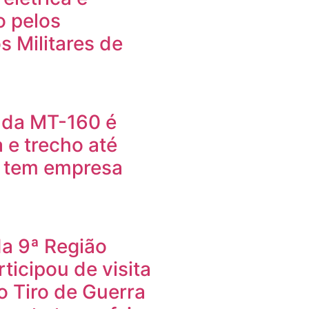
o pelos
 Militares de
o da MT-160 é
 e trecho até
a tem empresa
da 9ª Região
rticipou de visita
o Tiro de Guerra