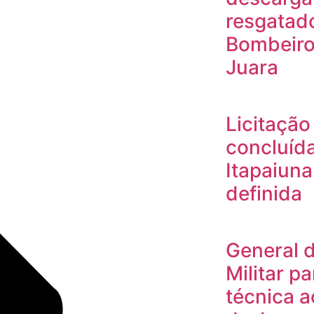
resgatad
Bombeiros
Juara
Licitaçã
concluída
Itapaiun
definida
General 
Militar pa
técnica a