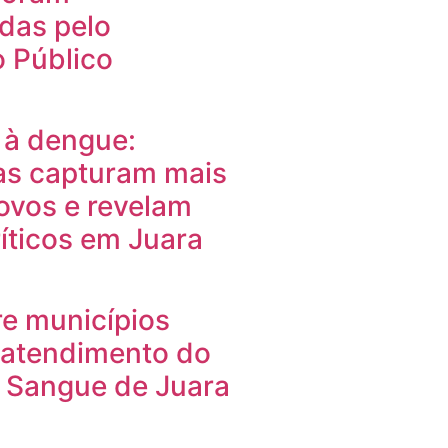
das pelo
o Público
à dengue:
as capturam mais
 ovos e revelam
íticos em Juara
re municípios
e atendimento do
 Sangue de Juara