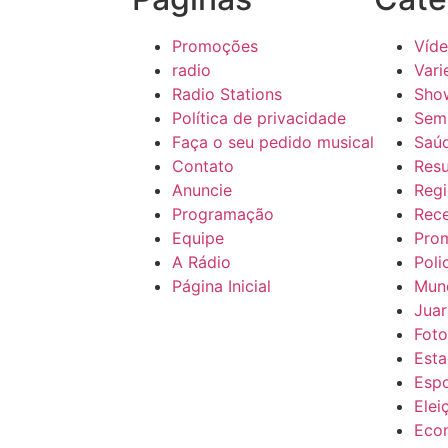
Promoções
Víd
radio
Vari
Radio Stations
Sho
Política de privacidade
Sem 
Faça o seu pedido musical
Saú
Contato
Res
Anuncie
Regi
Programação
Rece
Equipe
Pro
A Rádio
Poli
Página Inicial
Mun
Juar
Foto
Esta
Esp
Elei
Eco