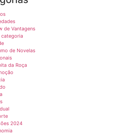
eos
edades
w de Vantagens
categoria
de
umo de Novelas
onais
ita da Roça
moção
cia
do
a
s
dual
orte
ções 2024
nomia