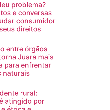
deu problema?
os e conversas
udar consumidor
seus direitos
o entre órgãos
torna Juara mais
 para enfrentar
 naturais
dente rural:
é atingido por
elétrica e