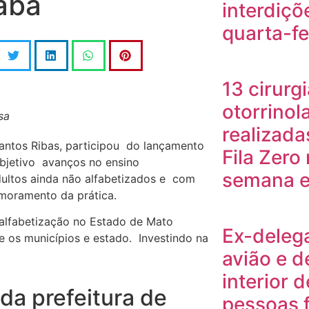
abá
interdiçõ
quarta-fe
13 cirurg
otorrinol
sa
realizada
Santos Ribas, participou do lançamento
Fila Zero 
bjetivo avanços no ensino
semana e
ultos ainda não alfabetizados e com
imoramento da prática.
 alfabetização no Estado de Mato
Ex-deleg
 os municípios e estado. Investindo na
avião e 
interior 
 da prefeitura de
pessoas 