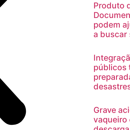
Produto 
Document
podem aj
a buscar 
Integraçã
públicos 
preparada
desastres
Grave aci
vaqueiro 
descarga 