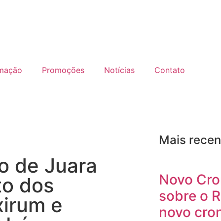
mação
Promoções
Notícias
Contato
Mais recen
o de Juara
Novo Cro
to dos
sobre o R
xirum e
novo cro