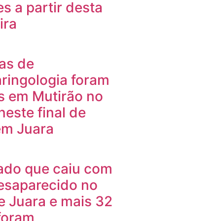
es a partir desta
ira
ias de
aringologia foram
s em Mutirão no
neste final de
m Juara
ado que caiu com
desaparecido no
de Juara e mais 32
foram